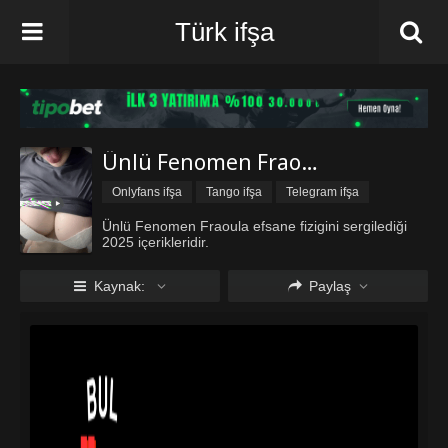
Türk ifşa
Ünlü Fenomen Fraoula 2025 İçerikleri
Onlyfans ifşa
Tango ifşa
Telegram ifşa
Türk ifşa Twitter
Türk ifşa vk
Vip ifşa
Ünlü Fenomen Fraoula efsane fizigini sergilediği
2025 içerikleridir.
Kaynak:
Paylaş