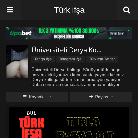
Türk ifşa
Üniversiteli Derya Koltuga Sürtüyor
Tango ifşa
Telegram ifşa
Türk ifşa Twitter
Türk ifşa vk
Üniversiteli ifşa
Üniversiteli Derya Koltuga Sürtüyor türk tango
üniversiteli ifşamızın konusunda yayıncı kızımız
Derya koltuga sürterek masturbasyon yapıyor.
Daha sonra ise domalarak amını parmaklıyor.
Türkiyenin lider ifşa sitesi iyi seyirler diler.
Kaynak:
Paylaş