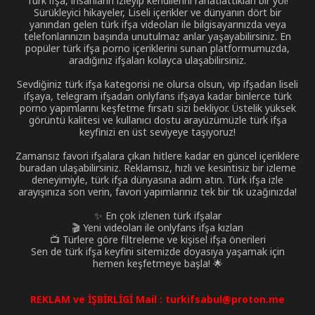
Türk ifşa, insanların izleyip kendilerini rahatlattıkları bir yol!
Sürükleyici hikayeler, Liseli içerikler ve dünyanın dört bir
yanından gelen türk ifşa videoları ile bilgisayarınızda veya
telefonlarınızın başında unutulmaz anlar yaşayabilirsiniz. En
popüler türk ifşa porno içeriklerini sunan platformumuzda,
aradığınız ifşaları kolayca ulaşabilirsiniz.
Sevdiğiniz türk ifşa kategorisi ne olursa olsun, vip ifşadan liseli
ifşaya, telegram ifşadan onlyfans ifşaya kadar binlerce türk
porno yapımlarını keşfetme fırsatı sizi bekliyor. Üstelik yüksek
görüntü kalitesi ve kullanıcı dostu arayüzümüzle türk ifşa
keyfinizi en üst seviyeye taşıyoruz!
Zamansız favori ifşalara çıkan hitlere kadar en güncel içeriklere
buradan ulaşabilirsiniz. Reklamsız, hızlı ve kesintisiz bir izleme
deneyimiyle, türk ifşa dünyasına adım atın. Türk ifşa izle
arayışınıza son verin, favori yapımlarınız tek bir tık uzağınızda!
✨ En çok izlenen türk ifşalar
🎬 Yeni videoları ile onlyfans ifşa kızları
📺 Türlere göre filtreleme ve kişisel ifşa önerileri
Sen de türk ifşa keyfini sitemizde doyasıya yaşamak için
hemen keşfetmeye başla! 🌟
REKLAM ve İŞBİRLİGİ Mail :
turkifsabul@proton.me