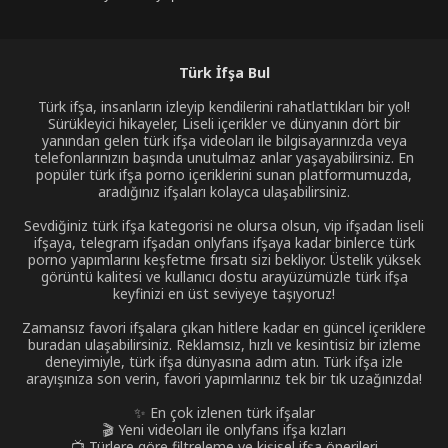
Türk İfşa Bul
Türk ifşa, insanların izleyip kendilerini rahatlattıkları bir yol!
Sürükleyici hikayeler, Liseli içerikler ve dünyanın dört bir
yanından gelen türk ifşa videoları ile bilgisayarınızda veya
telefonlarınızın başında unutulmaz anlar yaşayabilirsiniz. En
popüler türk ifşa porno içeriklerini sunan platformumuzda,
aradığınız ifşaları kolayca ulaşabilirsiniz.
Sevdiğiniz türk ifşa kategorisi ne olursa olsun, vip ifşadan liseli
ifşaya, telegram ifşadan onlyfans ifşaya kadar binlerce türk
porno yapımlarını keşfetme fırsatı sizi bekliyor. Üstelik yüksek
görüntü kalitesi ve kullanıcı dostu arayüzümüzle türk ifşa
keyfinizi en üst seviyeye taşıyoruz!
Zamansız favori ifşalara çıkan hitlere kadar en güncel içeriklere
buradan ulaşabilirsiniz. Reklamsız, hızlı ve kesintisiz bir izleme
deneyimiyle, türk ifşa dünyasına adım atın. Türk ifşa izle
arayışınıza son verin, favori yapımlarınız tek bir tık uzağınızda!
✨ En çok izlenen türk ifşalar
🎬 Yeni videoları ile onlyfans ifşa kızları
📺 Türlere göre filtreleme ve kişisel ifşa önerileri