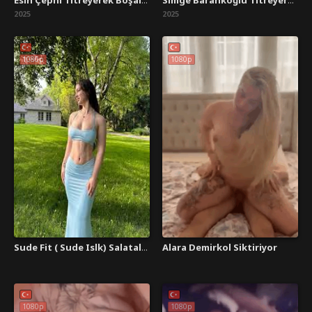
Esin Çepni Titreyerek Boşalıyor
Simge Barankoğlu Titreyerek Boşalıyor
2025
2025
1080p
1080p
Alara Demirkol Siktiriyor
Sude Fit ( Sude Islk) Salatalık Yalıyor
1080p
1080p