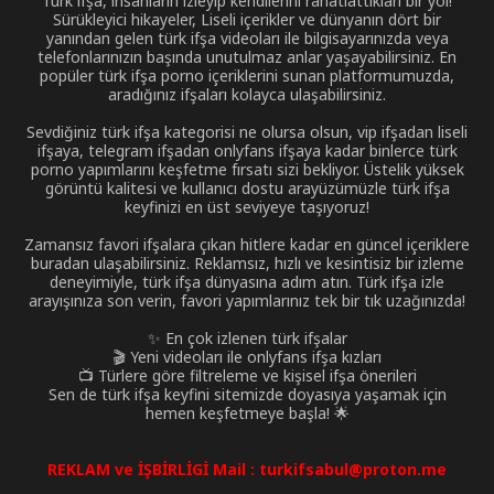
Türk ifşa, insanların izleyip kendilerini rahatlattıkları bir yol!
Sürükleyici hikayeler, Liseli içerikler ve dünyanın dört bir
yanından gelen türk ifşa videoları ile bilgisayarınızda veya
telefonlarınızın başında unutulmaz anlar yaşayabilirsiniz. En
popüler türk ifşa porno içeriklerini sunan platformumuzda,
aradığınız ifşaları kolayca ulaşabilirsiniz.
Sevdiğiniz türk ifşa kategorisi ne olursa olsun, vip ifşadan liseli
ifşaya, telegram ifşadan onlyfans ifşaya kadar binlerce türk
porno yapımlarını keşfetme fırsatı sizi bekliyor. Üstelik yüksek
görüntü kalitesi ve kullanıcı dostu arayüzümüzle türk ifşa
keyfinizi en üst seviyeye taşıyoruz!
Zamansız favori ifşalara çıkan hitlere kadar en güncel içeriklere
buradan ulaşabilirsiniz. Reklamsız, hızlı ve kesintisiz bir izleme
deneyimiyle, türk ifşa dünyasına adım atın. Türk ifşa izle
arayışınıza son verin, favori yapımlarınız tek bir tık uzağınızda!
✨ En çok izlenen türk ifşalar
🎬 Yeni videoları ile onlyfans ifşa kızları
📺 Türlere göre filtreleme ve kişisel ifşa önerileri
Sen de türk ifşa keyfini sitemizde doyasıya yaşamak için
hemen keşfetmeye başla! 🌟
REKLAM ve İŞBİRLİGİ Mail :
turkifsabul@proton.me