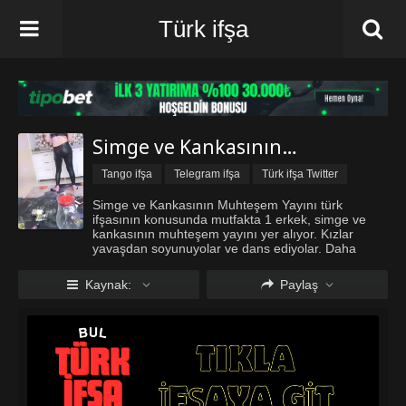
Türk ifşa
Simge ve Kankasının Muhteşem Yayını
Tango ifşa
Telegram ifşa
Türk ifşa Twitter
Üniversiteli ifşa
Simge ve Kankasının Muhteşem Yayını türk
ifşasının konusunda mutfakta 1 erkek, simge ve
kankasının muhteşem yayını yer alıyor. Kızlar
yavaşdan soyunuyolar ve dans ediyolar. Daha
sonra kızlarımızdan birisi masturbasyon yapıyor.
Turkifsabul.com iyi seyirler diler.
Kaynak:
Paylaş