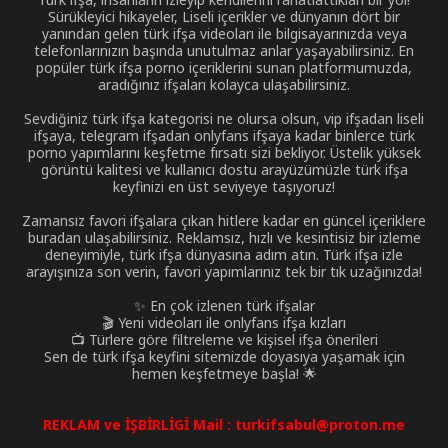
Sürükleyici hikayeler, Liseli içerikler ve dünyanın dört bir
yanından gelen türk ifşa videoları ile bilgisayarınızda veya
telefonlarınızın başında unutulmaz anlar yaşayabilirsiniz. En
popüler türk ifşa porno içeriklerini sunan platformumuzda,
aradığınız ifşaları kolayca ulaşabilirsiniz.
Sevdiğiniz türk ifşa kategorisi ne olursa olsun, vip ifşadan liseli
ifşaya, telegram ifşadan onlyfans ifşaya kadar binlerce türk
porno yapımlarını keşfetme fırsatı sizi bekliyor. Üstelik yüksek
görüntü kalitesi ve kullanıcı dostu arayüzümüzle türk ifşa
keyfinizi en üst seviyeye taşıyoruz!
Zamansız favori ifşalara çıkan hitlere kadar en güncel içeriklere
buradan ulaşabilirsiniz. Reklamsız, hızlı ve kesintisiz bir izleme
deneyimiyle, türk ifşa dünyasına adım atın. Türk ifşa izle
arayışınıza son verin, favori yapımlarınız tek bir tık uzağınızda!
✨ En çok izlenen türk ifşalar
🎬 Yeni videoları ile onlyfans ifşa kızları
📺 Türlere göre filtreleme ve kişisel ifşa önerileri
Sen de türk ifşa keyfini sitemizde doyasıya yaşamak için
hemen keşfetmeye başla! 🌟
REKLAM ve İŞBİRLİGİ Mail :
turkifsabul@proton.me