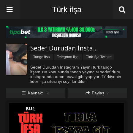
Türk ifşa
Sedef Durudan İnstagram Yayını
Tango ifşa
Telegram ifşa
Türk ifşa Twitter
Türk ifşa vk
Sedef Durudan İnstagram Yayını türk tango
ifşamızın konusunda tango yayıncısı sedef duru
instagramda amını çuval gibi yapıyor. Türkiyenin
lider ifşa sitesi iyi seyirler diler.
Kaynak:
Paylaş