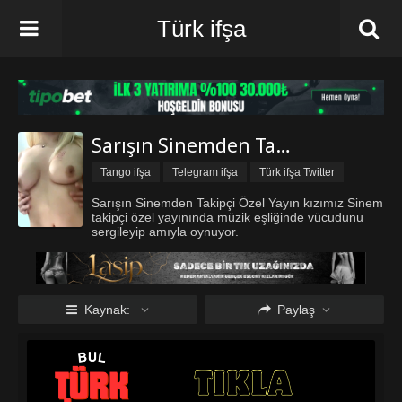
Türk ifşa
Sarışın Sinemden Takipçi Özel Yayın
Tango ifşa
Telegram ifşa
Türk ifşa Twitter
Türk ifşa vk
Sarışın Sinemden Takipçi Özel Yayın kızımız Sinem
takipçi özel yayınında müzik eşliğinde vücudunu
sergileyip amıyla oynuyor.
Kaynak:
Paylaş