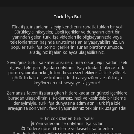
Türk İfşa Bul
Türk ifşa, insanların izleyip kendilerini rahatlattıkları bir yol!
Sürükleyici hikayeler, Liseli içerikler ve dünyanın dört bir
yanından gelen türk ifşa videoları ile bilgisayarınızda veya
telefonlarınızın başında unutulmaz anlar yaşayabilirsiniz. En
popüler türk ifşa porno içeriklerini sunan platformumuzda,
aradığınız ifşaları kolayca ulaşabilirsiniz.
Sevdiğiniz türk ifşa kategorisi ne olursa olsun, vip ifşadan liseli
ifşaya, telegram ifşadan onlyfans ifşaya kadar binlerce türk
porno yapımlarını keşfetme fırsatı sizi bekliyor. Üstelik yüksek
görüntü kalitesi ve kullanıcı dostu arayüzümüzle türk ifşa
keyfinizi en üst seviyeye taşıyoruz!
Zamansız favori ifşalara çıkan hitlere kadar en güncel içeriklere
buradan ulaşabilirsiniz. Reklamsız, hızlı ve kesintisiz bir izleme
deneyimiyle, türk ifşa dünyasına adım atın. Türk ifşa izle
arayışınıza son verin, favori yapımlarınız tek bir tık uzağınızda!
✨ En çok izlenen türk ifşalar
🎬 Yeni videoları ile onlyfans ifşa kızları
📺 Türlere göre filtreleme ve kişisel ifşa önerileri
Sen de türk ifşa keyfini sitemizde doyasıya yaşamak için