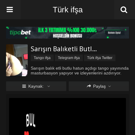
Türk ifşa
Sarışın Balıketli Butlu Hatun
Tango ifşa
Telegram ifşa
Türk ifşa Twitter
Türk ifşa vk
Vip ifşa
Sarışın balık etli butlu hatun açdıgı tango yayınında
masturbasyon yapıyor ve izleyenlerini azdırıyor.
Kaynak:
Paylaş