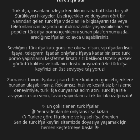
Türk ifşa, insanların izleyip kendilerini rahatlattıkları bir yol!
Sürükleyici hikayeler, Liseli içerikler ve dünyanın dört bir
yanından gelen türk ifşa videoları ile bilgisayarınızda veya
telefonlarınızın başında unutulmaz anlar yaşayabilirsiniz. En
popüler türk ifşa porno içeriklerini sunan platformumuzda,
aradığınız ifşaları kolayca ulaşabilirsiniz.
Sevdiğiniz türk ifşa kategorisi ne olursa olsun, vip ifşadan liseli
ifşaya, telegram ifşadan onlyfans ifşaya kadar binlerce türk
porno yapımlarını keşfetme fırsatı sizi bekliyor. Üstelik yüksek
görüntü kalitesi ve kullanıcı dostu arayüzümüzle türk ifşa
keyfinizi en üst seviyeye taşıyoruz!
Zamansız favori ifşalara çıkan hitlere kadar en güncel içeriklere
buradan ulaşabilirsiniz. Reklamsız, hızlı ve kesintisiz bir izleme
deneyimiyle, türk ifşa dünyasına adım atın. Türk ifşa izle
arayışınıza son verin, favori yapımlarınız tek bir tık uzağınızda!
✨ En çok izlenen türk ifşalar
🎬 Yeni videoları ile onlyfans ifşa kızları
📺 Türlere göre filtreleme ve kişisel ifşa önerileri
Sen de türk ifşa keyfini sitemizde doyasıya yaşamak için
hemen keşfetmeye başla! 🌟