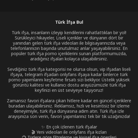
Türk İfşa Bul
Türk ifşa, insanların izleyip kendilerini rahatlattıkları bir yol!
Sürükleyici hikayeler, Liseli içerikler ve dünyanın dört bir
yanından gelen türk ifşa videoları ile bilgisayarınızda veya
telefonlarınızın başında unutulmaz anlar yaşayabilirsiniz. En
popüler türk ifşa porno içeriklerini sunan platformumuzda,
aradığınız ifşaları kolayca ulaşabilirsiniz.
Sevdiğiniz türk ifşa kategorisi ne olursa olsun, vip ifşadan liseli
ifşaya, telegram ifşadan onlyfans ifşaya kadar binlerce türk
porno yapımlarını keşfetme fırsatı sizi bekliyor. Üstelik yüksek
görüntü kalitesi ve kullanıcı dostu arayüzümüzle türk ifşa
keyfinizi en üst seviyeye taşıyoruz!
Zamansız favori ifşalara çıkan hitlere kadar en güncel içeriklere
buradan ulaşabilirsiniz. Reklamsız, hızlı ve kesintisiz bir izleme
deneyimiyle, türk ifşa dünyasına adım atın. Türk ifşa izle
arayışınıza son verin, favori yapımlarınız tek bir tık uzağınızda!
✨ En çok izlenen türk ifşalar
🎬 Yeni videoları ile onlyfans ifşa kızları
📺 Türlere göre filtreleme ve kişisel ifşa önerileri