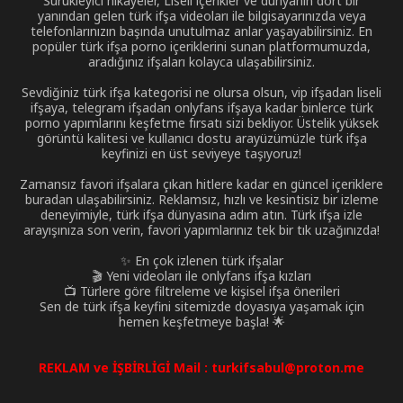
Sürükleyici hikayeler, Liseli içerikler ve dünyanın dört bir
yanından gelen türk ifşa videoları ile bilgisayarınızda veya
telefonlarınızın başında unutulmaz anlar yaşayabilirsiniz. En
popüler türk ifşa porno içeriklerini sunan platformumuzda,
aradığınız ifşaları kolayca ulaşabilirsiniz.
Sevdiğiniz türk ifşa kategorisi ne olursa olsun, vip ifşadan liseli
ifşaya, telegram ifşadan onlyfans ifşaya kadar binlerce türk
porno yapımlarını keşfetme fırsatı sizi bekliyor. Üstelik yüksek
görüntü kalitesi ve kullanıcı dostu arayüzümüzle türk ifşa
keyfinizi en üst seviyeye taşıyoruz!
Zamansız favori ifşalara çıkan hitlere kadar en güncel içeriklere
buradan ulaşabilirsiniz. Reklamsız, hızlı ve kesintisiz bir izleme
deneyimiyle, türk ifşa dünyasına adım atın. Türk ifşa izle
arayışınıza son verin, favori yapımlarınız tek bir tık uzağınızda!
✨ En çok izlenen türk ifşalar
🎬 Yeni videoları ile onlyfans ifşa kızları
📺 Türlere göre filtreleme ve kişisel ifşa önerileri
Sen de türk ifşa keyfini sitemizde doyasıya yaşamak için
hemen keşfetmeye başla! 🌟
REKLAM ve İŞBİRLİGİ Mail :
turkifsabul@proton.me