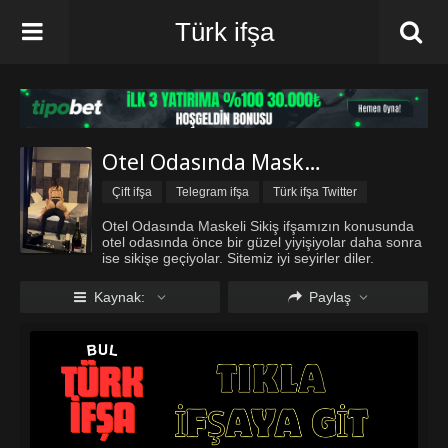
Türk ifşa
Otel Odasında Maskeli Sikiş
Çift ifşa
Telegram ifşa
Türk ifşa Twitter
Türk ifşa vk
Otel Odasında Maskeli Sikiş ifşamızın konusunda
otel odasında önce bir güzel yiyişiyolar daha sonra
ise sikişe geçiyolar. Sitemiz iyi seyirler diler.
Kaynak:
Paylaş