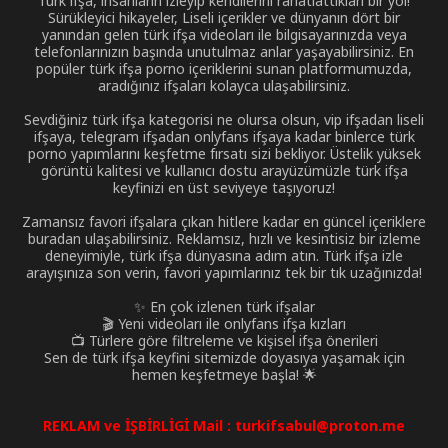
Türk ifşa, insanların izleyip kendilerini rahatlattıkları bir yol!
Sürükleyici hikayeler, Liseli içerikler ve dünyanın dört bir
yanından gelen türk ifşa videoları ile bilgisayarınızda veya
telefonlarınızın başında unutulmaz anlar yaşayabilirsiniz. En
popüler türk ifşa porno içeriklerini sunan platformumuzda,
aradığınız ifşaları kolayca ulaşabilirsiniz.
Sevdiğiniz türk ifşa kategorisi ne olursa olsun, vip ifşadan liseli
ifşaya, telegram ifşadan onlyfans ifşaya kadar binlerce türk
porno yapımlarını keşfetme fırsatı sizi bekliyor. Üstelik yüksek
görüntü kalitesi ve kullanıcı dostu arayüzümüzle türk ifşa
keyfinizi en üst seviyeye taşıyoruz!
Zamansız favori ifşalara çıkan hitlere kadar en güncel içeriklere
buradan ulaşabilirsiniz. Reklamsız, hızlı ve kesintisiz bir izleme
deneyimiyle, türk ifşa dünyasına adım atın. Türk ifşa izle
arayışınıza son verin, favori yapımlarınız tek bir tık uzağınızda!
✨ En çok izlenen türk ifşalar
🎬 Yeni videoları ile onlyfans ifşa kızları
📺 Türlere göre filtreleme ve kişisel ifşa önerileri
Sen de türk ifşa keyfini sitemizde doyasıya yaşamak için
hemen keşfetmeye başla! 🌟
REKLAM ve İŞBİRLİGİ Mail :
turkifsabul@proton.me