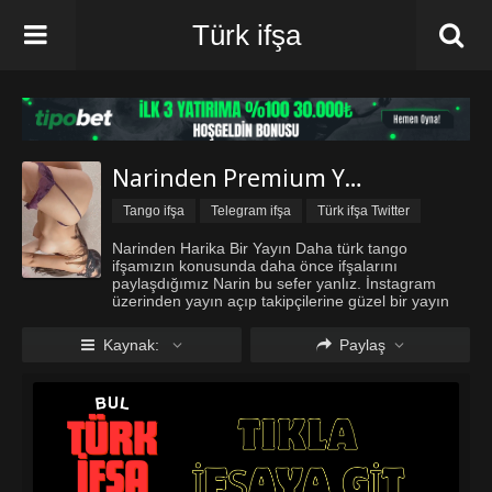
Türk ifşa
Narinden Premium Yayın
Tango ifşa
Telegram ifşa
Türk ifşa Twitter
Türk ifşa vk
Narinden Harika Bir Yayın Daha türk tango
ifşamızın konusunda daha önce ifşalarını
paylaşdığımız Narin bu sefer yanlız. İnstagram
üzerinden yayın açıp takipçilerine güzel bir yayın
yapıyor. Türkiyenin lider ifşa sitesi iyi seyirler diler.
Kaynak:
Paylaş