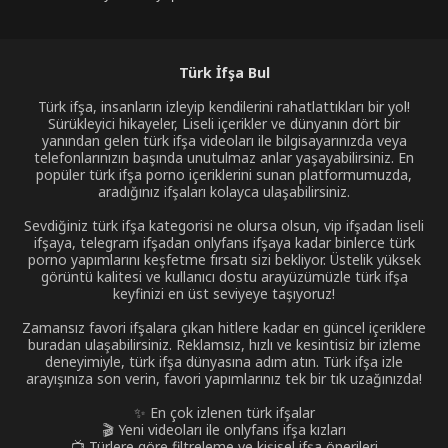
Türk İfşa Bul
Türk ifşa, insanların izleyip kendilerini rahatlattıkları bir yol!
Sürükleyici hikayeler, Liseli içerikler ve dünyanın dört bir
yanından gelen türk ifşa videoları ile bilgisayarınızda veya
telefonlarınızın başında unutulmaz anlar yaşayabilirsiniz. En
popüler türk ifşa porno içeriklerini sunan platformumuzda,
aradığınız ifşaları kolayca ulaşabilirsiniz.
Sevdiğiniz türk ifşa kategorisi ne olursa olsun, vip ifşadan liseli
ifşaya, telegram ifşadan onlyfans ifşaya kadar binlerce türk
porno yapımlarını keşfetme fırsatı sizi bekliyor. Üstelik yüksek
görüntü kalitesi ve kullanıcı dostu arayüzümüzle türk ifşa
keyfinizi en üst seviyeye taşıyoruz!
Zamansız favori ifşalara çıkan hitlere kadar en güncel içeriklere
buradan ulaşabilirsiniz. Reklamsız, hızlı ve kesintisiz bir izleme
deneyimiyle, türk ifşa dünyasına adım atın. Türk ifşa izle
arayışınıza son verin, favori yapımlarınız tek bir tık uzağınızda!
✨ En çok izlenen türk ifşalar
🎬 Yeni videoları ile onlyfans ifşa kızları
📺 Türlere göre filtreleme ve kişisel ifşa önerileri