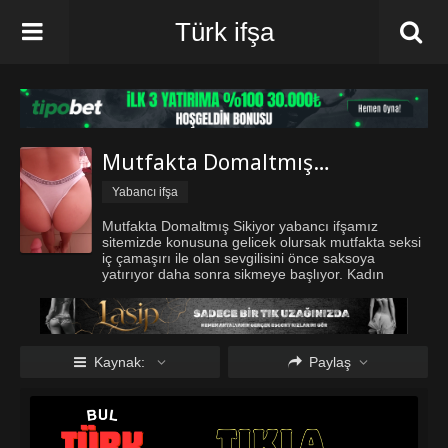
Türk ifşa
Mutfakta Domaltmış Sikiyor
Yabancı ifşa
Mutfakta Domaltmış Sikiyor yabancı ifşamız
sitemizde konusuna gelicek olursak mutfakta seksi
iç çamaşırı ile olan sevgilisini önce saksoya
yatırıyor daha sonra sikmeye başlıyor. Kadın
gerçektem mükemmel bir fizige sahip
Turkifsabul.com keyifli dakikalar diler.
Kaynak:
Paylaş