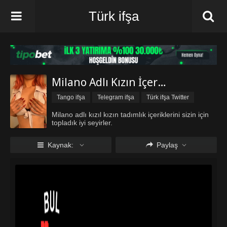
Türk ifşa
Milano Adlı Kızın İçerikleri
Tango ifşa
Telegram ifşa
Türk ifşa Twitter
Türk ifşa vk
Vip ifşa
Milano adlı kızıl kızın tadımlık içeriklerini sizin için
topladık iyi seyirler.
Kaynak:
Paylaş