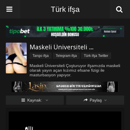
Türk ifşa
Maskeli Üniversiteli Çoşturuyor
Tango ifşa
Telegram ifşa
Türk ifşa Twitter
Türk ifşa vk
Üniversiteli ifşa
Vip ifşa
Maskeli Üniversiteli Çoşturuyor ifşamızda maskeli
olarak yayın açan kızımız efsane fizigi ile
masturbasyon yapıyor.
Kaynak:
Paylaş