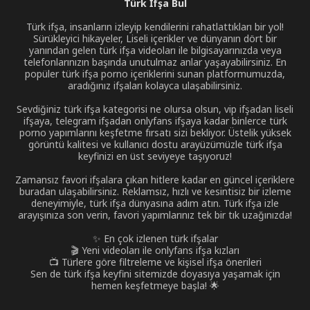
Türk İfşa Bul
Türk ifşa, insanların izleyip kendilerini rahatlattıkları bir yol!
Sürükleyici hikayeler, Liseli içerikler ve dünyanın dört bir
yanından gelen türk ifşa videoları ile bilgisayarınızda veya
telefonlarınızın başında unutulmaz anlar yaşayabilirsiniz. En
popüler türk ifşa porno içeriklerini sunan platformumuzda,
aradığınız ifşaları kolayca ulaşabilirsiniz.
Sevdiğiniz türk ifşa kategorisi ne olursa olsun, vip ifşadan liseli
ifşaya, telegram ifşadan onlyfans ifşaya kadar binlerce türk
porno yapımlarını keşfetme fırsatı sizi bekliyor. Üstelik yüksek
görüntü kalitesi ve kullanıcı dostu arayüzümüzle türk ifşa
keyfinizi en üst seviyeye taşıyoruz!
Zamansız favori ifşalara çıkan hitlere kadar en güncel içeriklere
buradan ulaşabilirsiniz. Reklamsız, hızlı ve kesintisiz bir izleme
deneyimiyle, türk ifşa dünyasına adım atın. Türk ifşa izle
arayışınıza son verin, favori yapımlarınız tek bir tık uzağınızda!
✨ En çok izlenen türk ifşalar
🎬 Yeni videoları ile onlyfans ifşa kızları
📺 Türlere göre filtreleme ve kişisel ifşa önerileri
Sen de türk ifşa keyfini sitemizde doyasıya yaşamak için
hemen keşfetmeye başla! 🌟