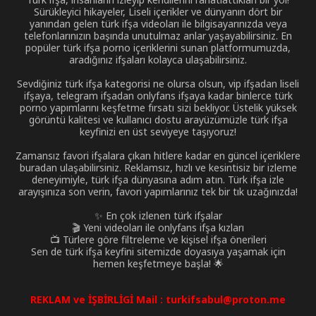
Sürükleyici hikayeler, Liseli içerikler ve dünyanın dört bir
yanından gelen türk ifşa videoları ile bilgisayarınızda veya
telefonlarınızın başında unutulmaz anlar yaşayabilirsiniz. En
popüler türk ifşa porno içeriklerini sunan platformumuzda,
aradığınız ifşaları kolayca ulaşabilirsiniz.
Sevdiğiniz türk ifşa kategorisi ne olursa olsun, vip ifşadan liseli
ifşaya, telegram ifşadan onlyfans ifşaya kadar binlerce türk
porno yapımlarını keşfetme fırsatı sizi bekliyor. Üstelik yüksek
görüntü kalitesi ve kullanıcı dostu arayüzümüzle türk ifşa
keyfinizi en üst seviyeye taşıyoruz!
Zamansız favori ifşalara çıkan hitlere kadar en güncel içeriklere
buradan ulaşabilirsiniz. Reklamsız, hızlı ve kesintisiz bir izleme
deneyimiyle, türk ifşa dünyasına adım atın. Türk ifşa izle
arayışınıza son verin, favori yapımlarınız tek bir tık uzağınızda!
✨ En çok izlenen türk ifşalar
🎬 Yeni videoları ile onlyfans ifşa kızları
📺 Türlere göre filtreleme ve kişisel ifşa önerileri
Sen de türk ifşa keyfini sitemizde doyasıya yaşamak için
hemen keşfetmeye başla! 🌟
REKLAM ve İŞBİRLİGİ Mail :
turkifsabul@proton.me