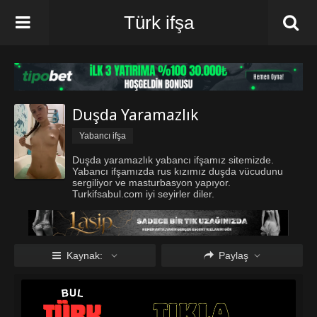
Türk ifşa
Duşda Yaramazlık
Yabancı ifşa
Duşda yaramazlık yabancı ifşamız sitemizde.
Yabancı ifşamızda rus kızımız duşda vücudunu
sergiliyor ve masturbasyon yapıyor.
Turkifsabul.com iyi seyirler diler.
Kaynak:
Paylaş