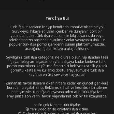
Türk İfşa Bul
Türk ifşa, insanların izleyip kendilerini rahatlattıkları bir yol!
Sürükleyici hikayeler, Liseli içerikler ve dünyanın dört bir
yanından gelen türk ifşa videoları ile bilgisayarınızda veya
telefonlarınızın başında unutulmaz anlar yaşayabilirsiniz. En
popüler türk ifşa porno içeriklerini sunan platformumuzda,
aradığınız ifşaları kolayca ulaşabilirsiniz.
Sevdiğiniz türk ifşa kategorisi ne olursa olsun, vip ifşadan liseli
ifşaya, telegram ifşadan onlyfans ifşaya kadar binlerce türk
porno yapımlarını keşfetme fırsatı sizi bekliyor. Üstelik yüksek
görüntü kalitesi ve kullanıcı dostu arayüzümüzle türk ifşa
keyfinizi en üst seviyeye taşıyoruz!
Zamansız favori ifşalara çıkan hitlere kadar en güncel içeriklere
buradan ulaşabilirsiniz. Reklamsız, hızlı ve kesintisiz bir izleme
deneyimiyle, türk ifşa dünyasına adım atın. Türk ifşa izle
arayışınıza son verin, favori yapımlarınız tek bir tık uzağınızda!
✨ En çok izlenen türk ifşalar
🎬 Yeni videoları ile onlyfans ifşa kızları
📺 Türlere göre filtreleme ve kişisel ifşa önerileri