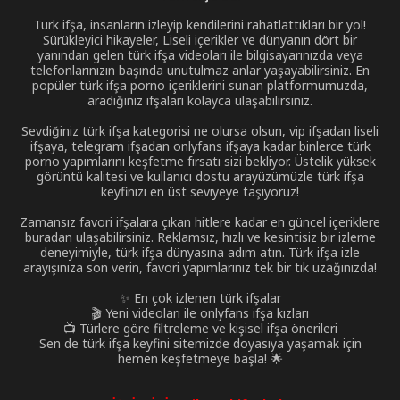
Türk ifşa, insanların izleyip kendilerini rahatlattıkları bir yol!
Sürükleyici hikayeler, Liseli içerikler ve dünyanın dört bir
yanından gelen türk ifşa videoları ile bilgisayarınızda veya
telefonlarınızın başında unutulmaz anlar yaşayabilirsiniz. En
popüler türk ifşa porno içeriklerini sunan platformumuzda,
aradığınız ifşaları kolayca ulaşabilirsiniz.
Sevdiğiniz türk ifşa kategorisi ne olursa olsun, vip ifşadan liseli
ifşaya, telegram ifşadan onlyfans ifşaya kadar binlerce türk
porno yapımlarını keşfetme fırsatı sizi bekliyor. Üstelik yüksek
görüntü kalitesi ve kullanıcı dostu arayüzümüzle türk ifşa
keyfinizi en üst seviyeye taşıyoruz!
Zamansız favori ifşalara çıkan hitlere kadar en güncel içeriklere
buradan ulaşabilirsiniz. Reklamsız, hızlı ve kesintisiz bir izleme
deneyimiyle, türk ifşa dünyasına adım atın. Türk ifşa izle
arayışınıza son verin, favori yapımlarınız tek bir tık uzağınızda!
✨ En çok izlenen türk ifşalar
🎬 Yeni videoları ile onlyfans ifşa kızları
📺 Türlere göre filtreleme ve kişisel ifşa önerileri
Sen de türk ifşa keyfini sitemizde doyasıya yaşamak için
hemen keşfetmeye başla! 🌟