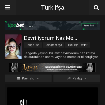
Türk ifşa
Devriliyorum Naz Memelerini Sergiliyor
Tango ifşa
Telegram ifşa
Türk ifşa Twitter
Türk ifşa vk
Üniversiteli ifşa
Vip ifşa
Tangoda yayıncı kızımız devriliyorum naz kotayı
doldurdukdan sonra yayında memelerini sergiliyor.
Kaynak:
Paylaş