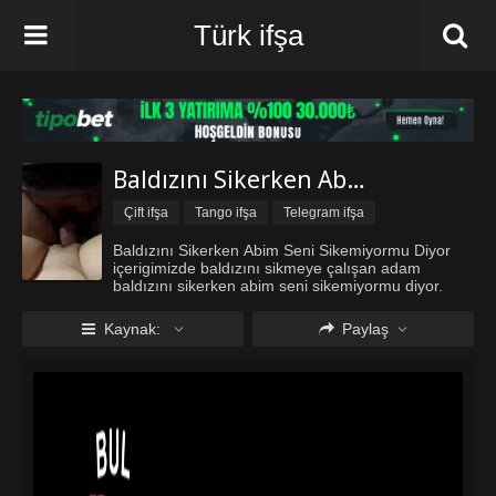
Türk ifşa
Baldızını Sikerken Abim Seni Sikemiyormu Diyor
Çift ifşa
Tango ifşa
Telegram ifşa
Türk ifşa Twitter
Türk ifşa vk
Türkçe Konuşmalı Porno
Baldızını Sikerken Abim Seni Sikemiyormu Diyor
içerigimizde baldızını sikmeye çalışan adam
Türkçe Porno
Vip ifşa
baldızını sikerken abim seni sikemiyormu diyor.
Kaynak:
Paylaş